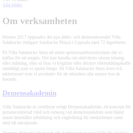
Alla bilder
Om verksamheten
Hösten 2017 öppnades det nya äldre- och demensboendet Villa
Salabacke (tidigare Salabacke Plaza) i Uppsala med 72 lägenheter.
På Villa Salabacke finns ett större gemensamhetsutrymme där vi
träffas för att umgås. Det kan handla om aktiviteter såsom träning
eller målning, eller så firar vi högtider eller dricker eftermiddagskaffe
samtidigt som vi spelar bingo. På Villa Salabacke finns även två
takterrasser som vi använder för att stimulera alla sinnen hos de
boende.
Demensakademin
Villa Salabacke är certifierat enligt Demensakademin, ett koncept för
personcentrerad vård och omsorg vid demenssjukdom som bland
annat innehåller utbildning och vägledning för medarbetare samt
stöd till närstående.
Demens förändrar livet och ofta behöver man mer hjälp för att klara