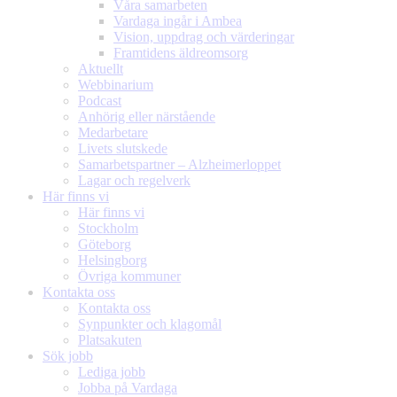
Våra samarbeten
Vardaga ingår i Ambea
Vision, uppdrag och värderingar
Framtidens äldreomsorg
Aktuellt
Webbinarium
Podcast
Anhörig eller närstående
Medarbetare
Livets slutskede
Samarbetspartner – Alzheimerloppet
Lagar och regelverk
Här finns vi
Här finns vi
Stockholm
Göteborg
Helsingborg
Övriga kommuner
Kontakta oss
Kontakta oss
Synpunkter och klagomål
Platsakuten
Sök jobb
Lediga jobb
Jobba på Vardaga