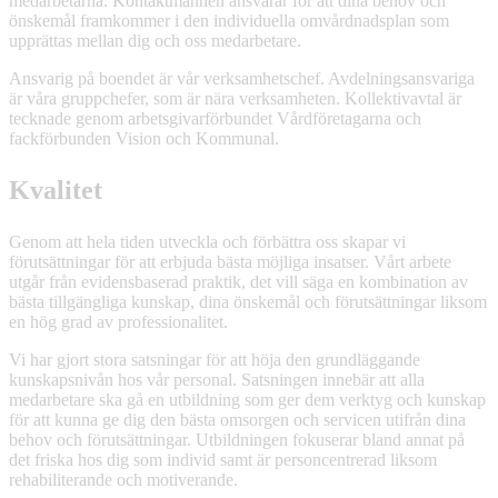
medarbetarna. Kontaktmannen ansvarar för att dina behov och
önskemål framkommer i den individuella omvårdnadsplan som
upprättas mellan dig och oss medarbetare.
Ansvarig på boendet är vår verksamhetschef. Avdelningsansvariga
är våra gruppchefer, som är nära verksamheten. Kollektivavtal är
tecknade genom arbetsgivarförbundet Vårdföretagarna och
fackförbunden Vision och Kommunal.
Kvalitet
Genom att hela tiden utveckla och förbättra oss skapar vi
förutsättningar för att erbjuda bästa möjliga insatser. Vårt arbete
utgår från evidensbaserad praktik, det vill säga en kombination av
bästa tillgängliga kunskap, dina önskemål och förutsättningar liksom
en hög grad av professionalitet.
Vi har gjort stora satsningar för att höja den grundläggande
kunskapsnivån hos vår personal. Satsningen innebär att alla
medarbetare ska gå en utbildning som ger dem verktyg och kunskap
för att kunna ge dig den bästa omsorgen och servicen utifrån dina
behov och förutsättningar. Utbildningen fokuserar bland annat på
det friska hos dig som individ samt är personcentrerad liksom
rehabiliterande och motiverande.