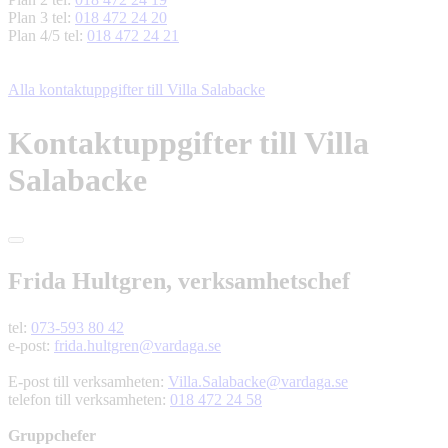
Plan 3 tel:
018 472 24 20
Plan 4/5 tel:
018 472 24 21
Alla kontaktuppgifter till Villa Salabacke
Kontaktuppgifter till Villa
Salabacke
Frida Hultgren, verksamhetschef
tel:
073-593 80 42
e-post:
frida.hultgren@vardaga.se
E-post till verksamheten:
Villa.Salabacke@vardaga.se
telefon till verksamheten:
018 472 24 58
Gruppchefer