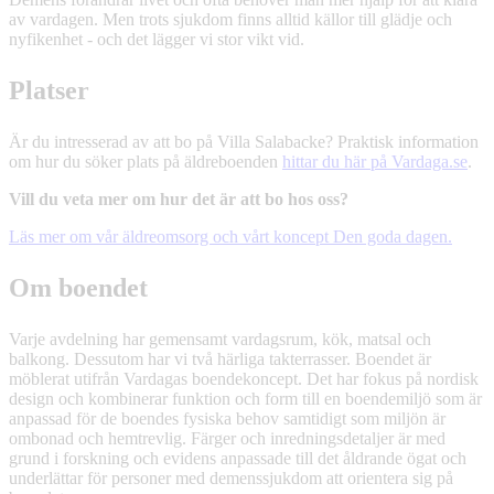
av vardagen. Men trots sjukdom finns alltid källor till glädje och
nyfikenhet - och det lägger vi stor vikt vid.
Platser
Är du intresserad av att bo på Villa Salabacke? Praktisk information
om hur du söker plats på äldreboenden
hittar du här på Vardaga.se
.
Vill du veta mer om hur det är att bo hos oss?
Läs mer om vår äldreomsorg och vårt koncept Den goda dagen.
Om boendet
Varje avdelning har gemensamt vardagsrum, kök, matsal och
balkong. Dessutom har vi två härliga takterrasser. Boendet är
möblerat utifrån Vardagas boendekoncept. Det har fokus på nordisk
design och kombinerar funktion och form till en boendemiljö som är
anpassad för de boendes fysiska behov samtidigt som miljön är
ombonad och hemtrevlig. Färger och inredningsdetaljer är med
grund i forskning och evidens anpassade till det åldrande ögat och
underlättar för personer med demenssjukdom att orientera sig på