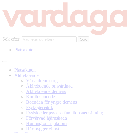
Sök efter:
Platsakuten
Platsakuten
Äldreboende
Vår äldreomsorg
Äldreboende omvårdnad
Äldreboende demens
Korttidsboende
Boenden för yngre demens
Psykogeriatrik
Fysisk eller psykisk funktionsnedsättning
Förvärvad hjärnskada
Huntingtons sjukdom
Här bygger vi nytt