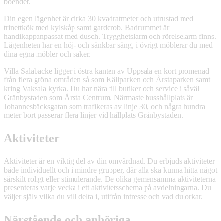
boendet.
Din egen lägenhet är cirka 30 kvadratmeter och utrustad med
trinettkök med kylskåp samt garderob. Badrummet är
handikappanpassat med dusch. Trygghetslarm och rörelselarm finns.
Lägenheten har en höj- och sänkbar säng, i övrigt möblerar du med
dina egna möbler och saker.
Villa Salabacke ligger i östra kanten av Uppsala en kort promenad
från flera gröna områden så som Källparken och Årstaparken samt
kring Vaksala kyrka. Du har nära till butiker och service i såväl
Gränbystaden som Årsta Centrum. Närmaste busshållplats är
Johannesbäcksgatan som trafikeras av linje 30, och några hundra
meter bort passerar flera linjer vid hållplats Gränbystaden.
Aktiviteter
Aktiviteter är en viktig del av din omvårdnad. Du erbjuds aktiviteter
både individuellt och i mindre grupper, där alla ska kunna hitta något
särskilt roligt eller stimulerande. De olika gemensamma aktiviteterna
presenteras varje vecka i ett aktivitetsschema på avdelningarna. Du
väljer själv vilka du vill delta i, utifrån intresse och vad du orkar.
Närstående och anhöriga