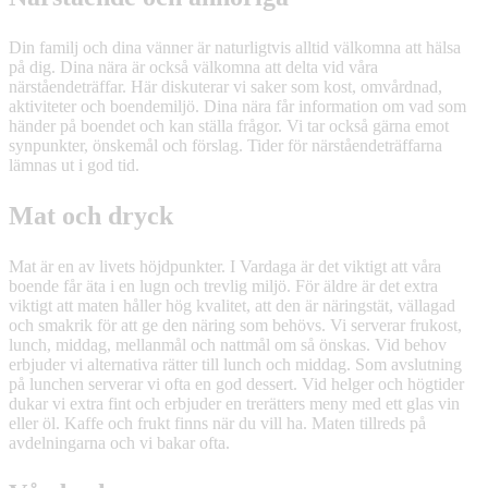
Din familj och dina vänner är naturligtvis alltid välkomna att hälsa
på dig. Dina nära är också välkomna att delta vid våra
närståendeträffar. Här diskuterar vi saker som kost, omvårdnad,
aktiviteter och boendemiljö. Dina nära får information om vad som
händer på boendet och kan ställa frågor. Vi tar också gärna emot
synpunkter, önskemål och förslag. Tider för närståendeträffarna
lämnas ut i god tid.
Mat och dryck
Mat är en av livets höjdpunkter. I Vardaga är det viktigt att våra
boende får äta i en lugn och trevlig miljö. För äldre är det extra
viktigt att maten håller hög kvalitet, att den är näringstät, vällagad
och smakrik för att ge den näring som behövs. Vi serverar frukost,
lunch, middag, mellanmål och nattmål om så önskas. Vid behov
erbjuder vi alternativa rätter till lunch och middag. Som avslutning
på lunchen serverar vi ofta en god dessert. Vid helger och högtider
dukar vi extra fint och erbjuder en trerätters meny med ett glas vin
eller öl. Kaffe och frukt finns när du vill ha. Maten tillreds på
avdelningarna och vi bakar ofta.