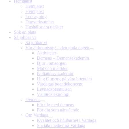
Hemtjänst
Hemtjänst
Hemtjänst
Ledsagning
Dagverksamhet
Hushållsnära tjänster
Sök en plats
Så jobbar vi
Så jobbar vi
Vår äldreomsorg – den goda dagen
Aktiviteter
Demens – Demensakademin
Djur i omsorgen
Mat och måltider
Palliationsakademin
Ung Omsorg på våra boenden
Vardagas boendekoncept
Levnadsberättelsen
Välfärdsteknologi
Demens
För dig med demens
För dig som närstående
Om Vardaga
Kvalitet och hållbarhet i Vardaga
Sociala medier på Vardaga