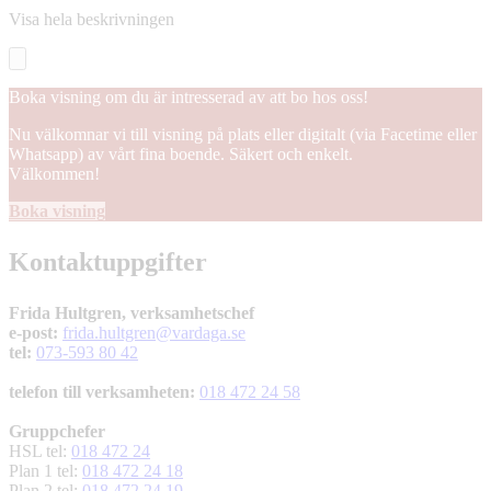
Visa hela beskrivningen
Boka visning om du är intresserad av att bo hos oss!
Nu välkomnar vi till visning på plats eller digitalt (via Facetime eller
Whatsapp) av vårt fina boende. Säkert och enkelt.
Välkommen!
Boka visning
Kontaktuppgifter
Frida Hultgren, verksamhetschef
e-post:
frida.hultgren@vardaga.se
tel:
073-593 80 42
telefon till verksamheten:
018 472 24 58
Gruppchefer
HSL tel:
018 472 24
Plan 1 tel:
018 472 24 18
Plan 2 tel:
018 472 24 19