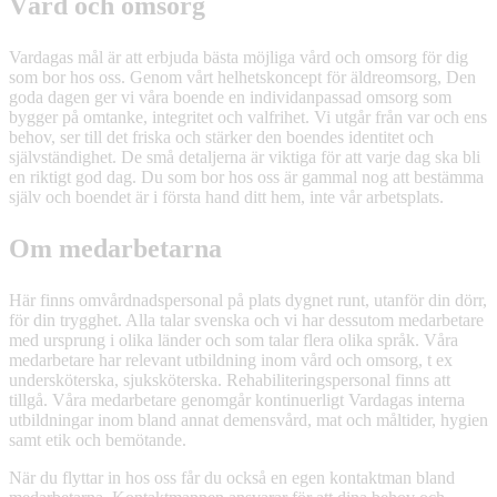
Vård och omsorg
Vardagas mål är att erbjuda bästa möjliga vård och omsorg för dig
som bor hos oss. Genom vårt helhetskoncept för äldreomsorg, Den
goda dagen ger vi våra boende en individanpassad omsorg som
bygger på omtanke, integritet och valfrihet. Vi utgår från var och ens
behov, ser till det friska och stärker den boendes identitet och
självständighet. De små detaljerna är viktiga för att varje dag ska bli
en riktigt god dag. Du som bor hos oss är gammal nog att bestämma
själv och boendet är i första hand ditt hem, inte vår arbetsplats.
Om medarbetarna
Här finns omvårdnadspersonal på plats dygnet runt, utanför din dörr,
för din trygghet. Alla talar svenska och vi har dessutom medarbetare
med ursprung i olika länder och som talar flera olika språk. Våra
medarbetare har relevant utbildning inom vård och omsorg, t ex
undersköterska, sjuksköterska. Rehabiliteringspersonal finns att
tillgå. Våra medarbetare genomgår kontinuerligt Vardagas interna
utbildningar inom bland annat demensvård, mat och måltider, hygien
samt etik och bemötande.
När du flyttar in hos oss får du också en egen kontaktman bland